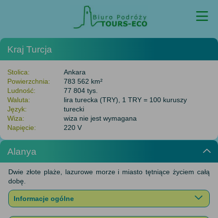
Kraj
Turcja
Stolica:
Ankara
Powierzchnia:
783 562 km²
Ludność:
77 804 tys.
Waluta:
lira turecka (TRY), 1 TRY = 100 kuruszy
Język:
turecki
Wiza:
wiza nie jest wymagana
Napięcie:
220 V
Alanya
Dwie złote plaże, lazurowe morze i miasto tętniące życiem całą
dobę.
Informacje ogólne